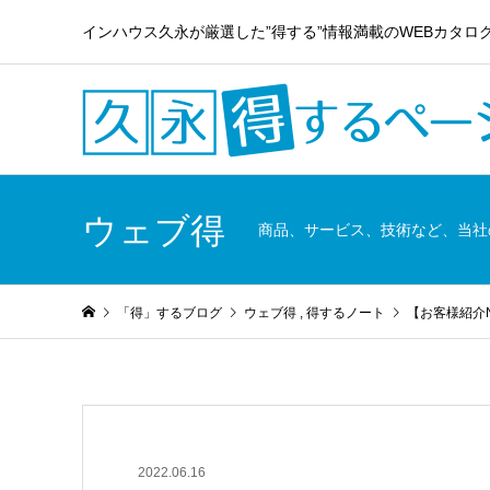
インハウス久永が厳選した”得する”情報満載のWEBカタロ
ウェブ得
商品、サービス、技術など、当社
「得」するブログ
ウェブ得
,
得するノート
【お客様紹介N
2022.06.16