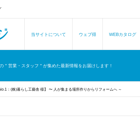
グ
当サイトについて
ウェブ得
WEBカタログ
の＂営業・スタッフ＂が集めた最新情報をお届けします！
o.1：(株)暮らし工藝舎 様】 〜 人が集まる場所作りからリフォームへ ～