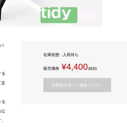
パ
在庫状態 : 入荷待ち
。
¥4,400
販売価格
(税別)
する
て足
営業担当者にご連絡ください
きる
れな
す。